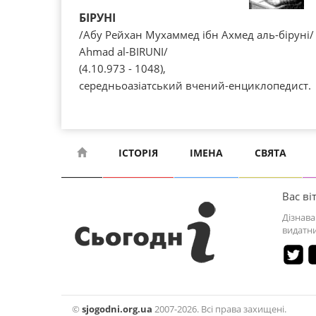
БІРУНІ
/Абу Рейхан Мухаммед ібн Ахмед аль-біруні
Ahmad al-BIRUNI/
(4.10.973 - 1048),
середньоазіатський вчений-енциклопедист.
ІСТОРІЯ
ІМЕНА
СВЯТА
Вас віт
Дізнава
видатни
©
sjogodni.org.ua
2007-2026. Всі права захищені.