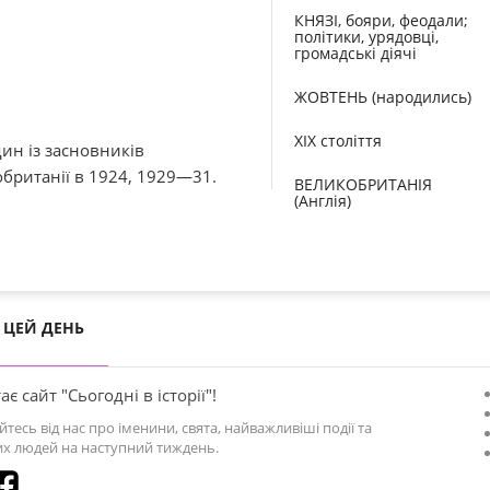
КНЯЗІ, бояри, феодали;
політики, урядовці,
громадські діячі
ЖОВТЕНЬ (народились)
XIX століття
ин із засновників
обританії в 1924, 1929—31.
ВЕЛИКОБРИТАНІЯ
(Англія)
ЦЕЙ ДЕНЬ
ає сайт "Сьогодні в історії"!
йтесь від нас про іменини, свята, найважливіші події та
х людей на наступний тиждень.