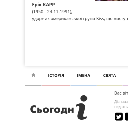
Ерік КАРР
(1950 - 24.11.1991),
ударник американської групи Kіss, що виступав
ІСТОРІЯ
ІМЕНА
СВЯТА
Вас віт
Дізнава
видатни