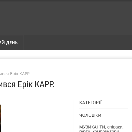
ЕЙ ДЕНЬ
ився Ерік КАРР.
ився Ерік КАРР.
КАТЕГОРІЇ:
ЧОЛОВІКИ
МУЗИКАНТИ, співаки,
гурти, композитори,