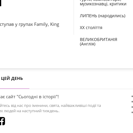
музикознавці, критики
ЛИПЕНЬ (народились)
тупав у групах Famіly, Kіng
XX століття
ВЕЛИКОБРИТАНІЯ
(Англія)
ЦЕЙ ДЕНЬ
ає сайт "Сьогодні в історії"!
йтесь від нас про іменини, свята, найважливіші події та
х людей на наступний тиждень.