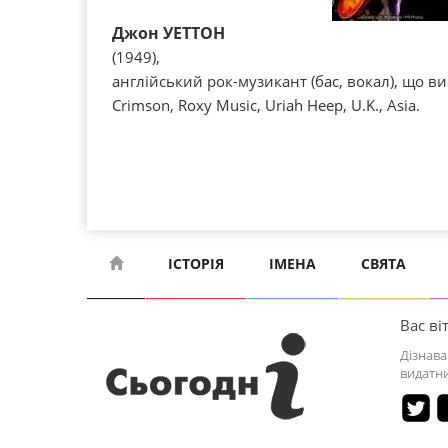
Джон УЕТТОН
(1949),
англійський рок-музикант (бас, вокал), що вис
Crіmson, Roxy Musіc, Urіah Heep, U.K., Asіa.
ІСТОРІЯ
ІМЕНА
СВЯТА
Вас віт
Дізнава
видатни