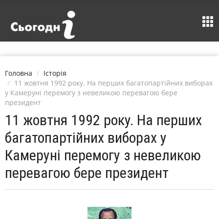
Головна
Історія
11 жовтня 1992 року. На перших багатопартійних виборах
у Камеруні перемогу з невеликою перевагою бере
президент
11 жовтня 1992 року. На перших
багатопартійних виборах у
Камеруні перемогу з невеликою
перевагою бере президент