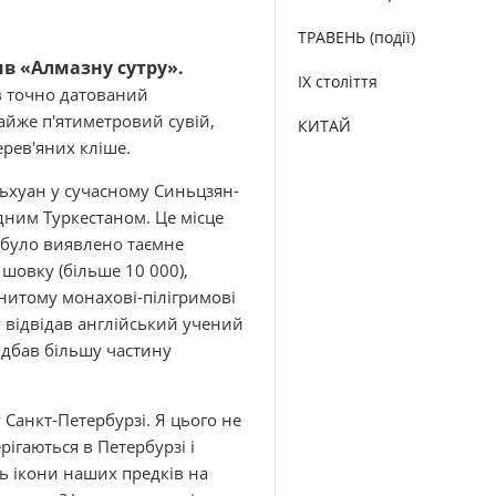
ТРАВЕНЬ (події)
в «Алмазну сутру».
IX століття
 точно датований
айже п'ятиметровий сувій,
КИТАЙ
ерев'яних кліше.
ньхуан у сучасному Синьцзян-
дним Туркестаном. Це місце
і було виявлено таємне
шовку (більше 10 000),
нитому монахові-пілігримові
у відвідав англійський учений
идбав більшу частину
 Санкт-Петербурзі. Я цього не
рігаються в Петербурзі і
ь ікони наших предків на