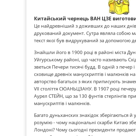
Китайський чернець ВАН ЦЗЕ виготови
Це найдревніший з доживших до наших днів
друкований документ. Сутра являла собою м
текст якої був видрукуваний за допомогою д
Знайшли його в 1900 році в районі міста Ду
Уйгурському районі, що часто називають Схі
зветься Печери тисячі будд. В одній з печер 
сховище древніх манускриптів і малюнків на 
авторство багатьох з яких приписують знаме
VII століття СЮАНЬЦЗАНУ. В 1907 році печер
Аурел СТЕЙН, що за 130 фунтів стерлінгів пр
манускриптів і малюнків.
Багато дуньханских знахідок зберігаються й у
розумію - чому національні скарби Китаю збе
Лондоні? Чому сьогодні президенти продают