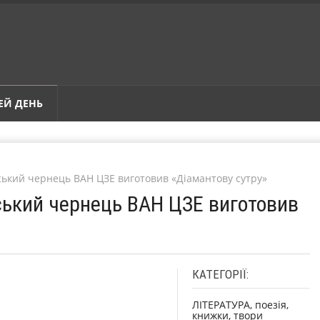
ЕЙ ДЕНЬ
ський чернець ВАН ЦЗЕ виготовив «Діамантову сутру»
йський чернець ВАН ЦЗЕ виготовив
КАТЕГОРІЇ:
ЛІТЕРАТУРА, поезія,
книжки, твори