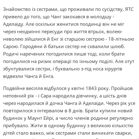
Знайомство із сестрами, що проживали по сусідству, ЯТС
привело до того, що Чанг закохався в молодшу -
Аделаїду. Але оскільки женитися поодинці він не міг
через неодмінні пересуди про життя втрьох, волею-
неволею зійшлися й Енг зі старшою сестрою - 18-літньою
Сарою. Городяни й батьки сестер не схвалили шлюб.
Родичі наречених погодилися лише тоді, коли брати
погодилися на ризик операції по їхньому поділі. Але отут
збунтувалися сестри, і буквально з-під носа хірургів
відвезли Чанга й Енга.
Подвійне весілля відбулося у квітні 1843 року. Пройшов
неповний рік - і Сара народила дівчинку, а шість днів
через народилася й дочка Чанга й Аделаїди. Через рік усе
повторилося з інтервалом в 8 днів. Брати купили новий
будинок у Маунт Ейрі, а число членів родини регулярно
прибувало. Жити в одному будинку з великою кількістю
дітей стало важко, між сестрами стали виникати сварки,