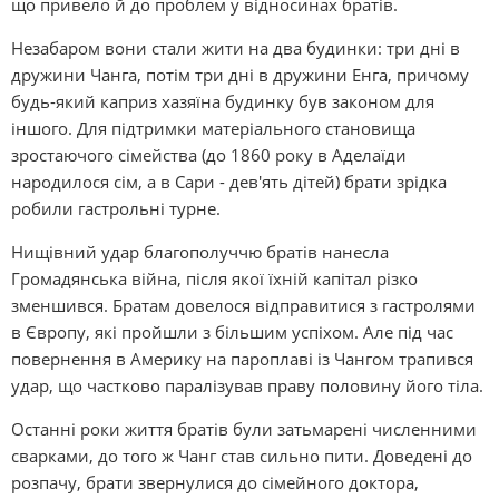
що привело й до проблем у відносинах братів.
Незабаром вони стали жити на два будинки: три дні в
дружини Чанга, потім три дні в дружини Енга, причому
будь-який каприз хазяїна будинку був законом для
іншого. Для підтримки матеріального становища
зростаючого сімейства (до 1860 року в Аделаїди
народилося сім, а в Сари - дев'ять дітей) брати зрідка
робили гастрольні турне.
Нищівний удар благополуччю братів нанесла
Громадянська війна, після якої їхній капітал різко
зменшився. Братам довелося відправитися з гастролями
в Європу, які пройшли з більшим успіхом. Але під час
повернення в Америку на пароплаві із Чангом трапився
удар, що частково паралізував праву половину його тіла.
Останні роки життя братів були затьмарені численними
сварками, до того ж Чанг став сильно пити. Доведені до
розпачу, брати звернулися до сімейного доктора,