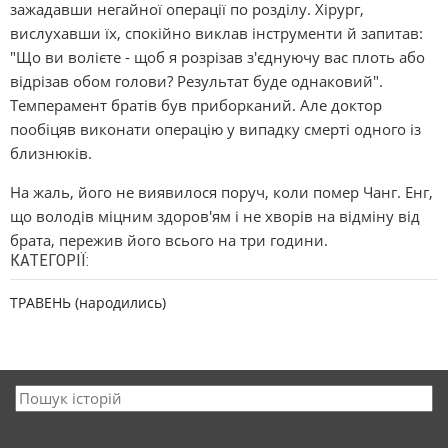
зажадавши негайної операції по розділу. Хірург,
вислухавши їх, спокійно виклав інструменти й запитав:
"Що ви волієте - щоб я розрізав з'єднуючу вас плоть або
відрізав обом голови? Результат буде однаковий".
Темперамент братів був приборканий. Але доктор
пообіцяв виконати операцію у випадку смерті одного із
близнюків.
На жаль, його не виявилося поруч, коли помер Чанг. Енг,
що володів міцним здоров'ям і не хворів на відміну від
брата, пережив його всього на три години.
КАТЕГОРІЇ:
ТРАВЕНЬ (народились)