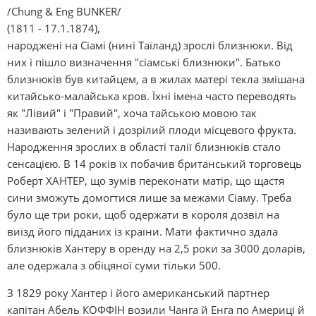
/Chung & Eng BUNKER/
(1811 - 17.1.1874),
народжені на Сіамі (нині Таїланд) зрослі близнюки. Від
них і пішло визначення "сіамські близнюки". Батько
близнюків був китайцем, а в жилах матері текла змішана
китайсько-малайська кров. Їхні імена часто переводять
як "Лівий" і "Правий", хоча тайською мовою так
називають зелений і дозрілий плоди місцевого фрукта.
Народження зрослих в області талії близнюків стало
сенсацією. В 14 років їх побачив британський торговець
Роберт ХАНТЕР, що зумів переконати матір, що щастя
сини зможуть домогтися лише за межами Сіаму. Треба
було ще три роки, щоб одержати в короля дозвіл на
виїзд його підданих із країни. Мати фактично здала
близнюків Хантеру в оренду на 2,5 роки за 3000 доларів,
але одержала з обіцяної суми тільки 500.
З 1829 року Хантер і його американський партнер
капітан Абель КОФФІН возили Чанга й Енга по Америці й