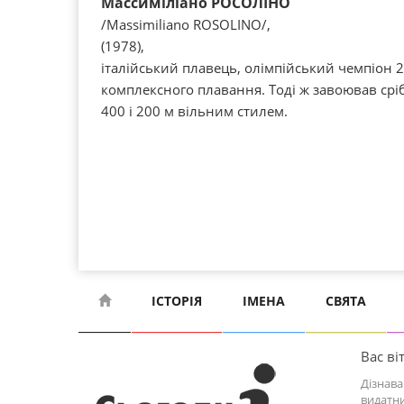
Массиміліано РОСОЛІНО
/Massіmіlіano ROSOLІNO/,
(1978),
італійський плавець, олімпійський чемпіон 2
комплексного плавання. Тоді ж завоював срі
400 і 200 м вільним стилем.
ІСТОРІЯ
ІМЕНА
СВЯТА
Вас віт
Дізнава
видатни