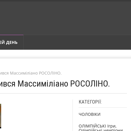
ЕЙ ДЕНЬ
дився Массиміліано РОСОЛІНО.
дився Массиміліано РОСОЛІНО.
КАТЕГОРІЇ:
ЧОЛОВІКИ
ОЛІМПІЙСЬКІ Ігри,
Олімпійські чемпіони