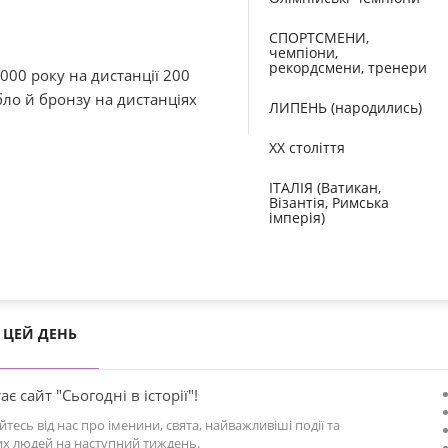
СПОРТСМЕНИ,
чемпіони,
рекордсмени, тренери
000 року на дистанції 200
бло й бронзу на дистанціях
ЛИПЕНЬ (народились)
XX століття
ІТАЛІЯ (Ватикан,
Візантія, Римська
імперія)
ЦЕЙ ДЕНЬ
ає сайт "Сьогодні в історії"!
йтесь від нас про іменини, свята, найважливіші події та
х людей на наступний тиждень.