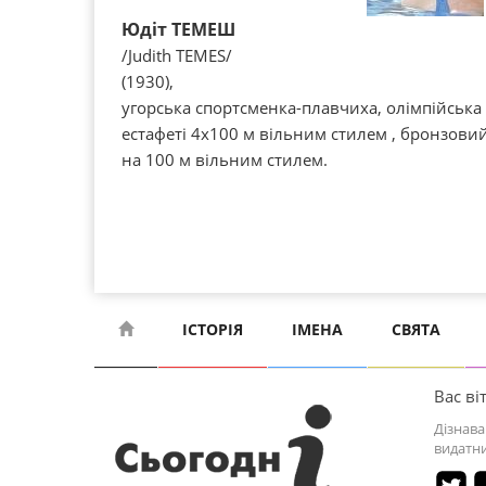
Юдіт ТЕМЕШ
/Judith TEMES/
(1930),
угорська спортсменка-плавчиха, олімпійська
естафеті 4x100 м вільним стилем , бронзовий
на 100 м вільним стилем.
ІСТОРІЯ
ІМЕНА
СВЯТА
Вас віт
Дізнава
видатни