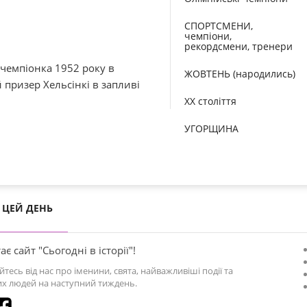
СПОРТСМЕНИ,
чемпіони,
рекордсмени, тренери
 чемпіонка 1952 року в
ЖОВТЕНЬ (народились)
 призер Хельсінкі в запливі
XX століття
УГОРЩИНА
ЦЕЙ ДЕНЬ
ає сайт "Сьогодні в історії"!
йтесь від нас про іменини, свята, найважливіші події та
х людей на наступний тиждень.