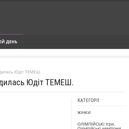
ЕЙ ДЕНЬ
одилась Юдіт ТЕМЕШ.
одилась Юдіт ТЕМЕШ.
КАТЕГОРІЇ:
ЖІНКИ
ОЛІМПІЙСЬКІ Ігри,
Олімпійські чемпіони