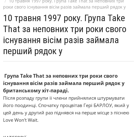
10 травня 1997 року. Група Take That за неповних три
роки свого існування вісім разів займала перший рядок у
10 травня 1997 року. Група Take
That за неповних три роки свого
існування вісім разів займала
перший рядок у
Група Take That за неповних три роки свого
існування вісім разів займала перший рядок у
британському хіт-параді.
Після розпаду групи її члени прийнялися штурмувати
його поодинці. Спочатку процвітав Гері БАРЛОУ, який у
цей день у другий раз піднявся на перше місце з піснею
Love Won't Wait.