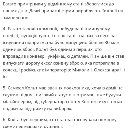
Багато примірники у відмінному стані збереглися до
наших днів. Деякі приватні фірми виробляють їх копії на
замовлення.
4. Багато заводів компанії, побудовані в минулому
столітті, функціонують і в наші дні - на них за весь час
існування підприємства було випущено більше 30 млн
одиниць зброї. Кольт був одним з перших, хто
впровадив конвеєр і уніфікацію деталей. Пізніше він став
випускати дорогу ексклюзивну зброю, яка потрапила в
колекції російських імператорів: Миколи I, Олександра II і
ін.
5. Семюел Кольт мав звання полковника, хоча в армії не
служив ні дня - високий статус він отримав, вже будучи
мільйонером, від губернатора штату Коннектикут в знак
подяки за підтримку на виборах.
6. Кольт був першим, хто став застосовувати помпову
схему перезарядки рушниці.