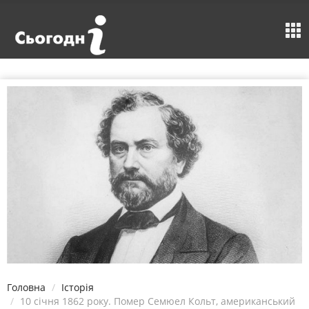
Головна
Історія
10 січня 1862 року. Помер Семюел Кольт, американський