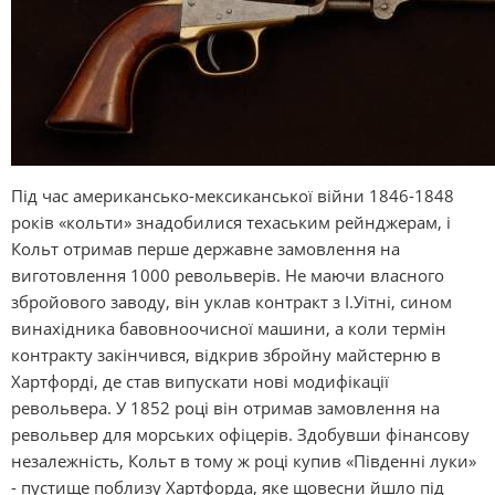
Під час американсько-мексиканської війни 1846-1848
років «кольти» знадобилися техаським рейнджерам, і
Кольт отримав перше державне замовлення на
виготовлення 1000 револьверів. Не маючи власного
збройового заводу, він уклав контракт з І.Уітні, сином
винахідника бавовноочисної машини, а коли термін
контракту закінчився, відкрив збройну майстерню в
Хартфорді, де став випускати нові модифікації
револьвера. У 1852 році він отримав замовлення на
револьвер для морських офіцерів. Здобувши фінансову
незалежність, Кольт в тому ж році купив «Південні луки»
- пустище поблизу Хартфорда, яке щовесни йшло під