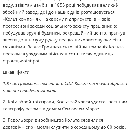
воду, звів там дамби і в 1855 році побудував великий
збройний завод, де і до наших днів розташовується
«Кольт компанія». На своєму підприємстві він ввів
прогресивні заходи соціального захисту працівників:
побудував зручні будинки, рекреаційний центр, прагнув
звести до мінімуму ручну працю, використовуючи різні
механізми. За час Громадянської війни компанія Кольта
поставила урядовим військам сотні тисяч одиниць
стрілецької зброї.
Цікаві факти:
1.В час Громадянської війни в США Кольт постачав зброєю і
північні і південні штати.
2. Крім збройної справи, Кольт займався удосконаленням
телеграфу разом з відомим Семюелем Морзе.
3. Револьвери виробництва Кольта славилися
довговічністю - могли служити в середньому до 60 років.