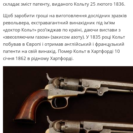
складає зміст патенту, виданого Кольту 25 лютого 1836.
Щоб заробити гроші на виготовлення дослідних зразків
револьвера, екстравагантний винахідник під ім'ям
«доктор Кольт» роз'їжджав по країні, даючи вистави з
«звеселяючим газом» (закисом азоту). У 1835 році Кольт
побував в Європі і отримав англійський і французький
патенти на свій винахід. Помер Кольт в Хартфорді 10
січня 1862 в рідному Хартфорді.