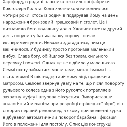
Хартфорд, в родині власника текстильної фабрики
Крістофера Кольта. Коли хлопчикові виповнилося
чотири роки, хтось із родичів подарував йому на день
народження бронзовий іграшковий пістолет. Це і
визначило його подальшу долю. Хлопчик вже на другий
день поцупив у батька пачку пороху і почав
експериментувати. Неважко здогадатися, чим це
закінчилося. У будинку просто прогримів маленький
вибух. Слава богу, обійшлося без травм, сильного
переляку і пожежі. Однак це не відбило у маленького
Семмі охоту займатися машинами, механізмами і ...
пістолетами! В шістнадцятирічному віці, працюючи
матросом, Семюел звернув увагу на те, що після повороту
рульового колеса одна з його рукояток потрапляє в
захватну муфту і штурвал фіксується. Використавши
аналогічний механізм при розробці стрілецької зброї, він
створив перший револьвер, в якому при зведенні курка
відбувався автоматичний поворот барабана і фіксація
його в положенні для пострілу. Опис цієї конструкції