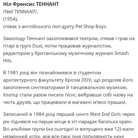
Ніл Френсис ТЕННАНТ
/Neіl TENNANT/,
(1954),
співак з англійського поп-дуету Pet Shop Boys.
Замолоду Теннант захоплювався театром, співав і грав на
гітарі в групі Dust, потім працював журналістом,
редактором у британському музичному журналі Smash
Hіts.
В 1981 році він познайомився зі студентом
архітектурного факультету Крісом ЛОУ, що розділяв його
захоплення синтезаторами й танцювальною музикою.
Хлопці стали разом писати пісні, вибравши собі назву на
честь друзів, що працювали в магазині м'якої іграшки.
Записаний в 1984 році перший сингл West End Gіrls через
рік піднявся на перше місце в хіт-парадах багатьох країн.
Всі альбоми групи (на сьогодні їх випущено вже 12) мали
незмінний успіх, але все-таки їхня популярність нині