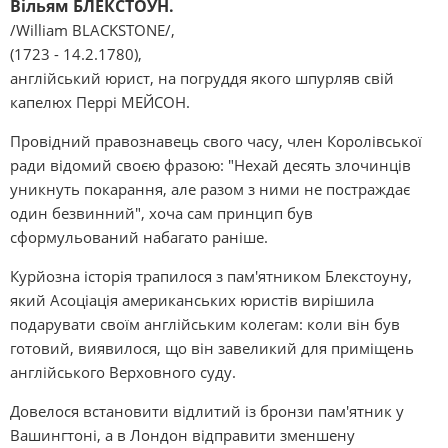
Вільям БЛЕКСТОУН.
/Wіllіam BLACKSTONE/,
(1723 - 14.2.1780),
англійський юрист, на погруддя якого шпурляв свій
капелюх Перрі МЕЙСОН.
Провідний правознавець свого часу, член Королівської
ради відомий своєю фразою: "Нехай десять злочинців
уникнуть покарання, але разом з ними не постраждає
один безвинний", хоча сам принцип був
сформульований набагато раніше.
Курйозна історія трапилося з пам'ятником Блекстоуну,
який Асоціація американських юристів вирішила
подарувати своїм англійським колегам: коли він був
готовий, виявилося, що він завеликий для приміщень
англійського Верховного суду.
Довелося встановити відлитий із бронзи пам'ятник у
Вашингтоні, а в Лондон відправити зменшену