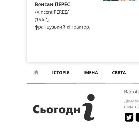
Венсан ПЕРЕС
/Vіncent PEREZ/
(1962),
французький кіноактор.
ІСТОРІЯ
ІМЕНА
СВЯТА
Вас віт
Дізнава
видатни