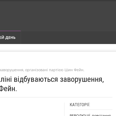
ЕЙ ДЕНЬ
я заворушення, організовані партією Шин Фейн.
бліні відбуваються заворушення,
Фейн.
КАТЕГОРІЇ:
РЕВОЛЮЦІЇ, повстання,