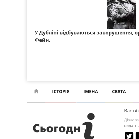
У Дубліні відбуваються заворушення, 
Фейн.
ІСТОРІЯ
ІМЕНА
СВЯТА
Вас віт
Дізнава
видатни