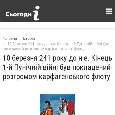
Головна
Історія
10 березня 241 року до н.е. Кінець 1-й Пунічній війні був
покладений розгромом карфагенського флоту
10 березня 241 року до н.е. Кінець
1-й Пунічній війні був покладений
розгромом карфагенського флоту