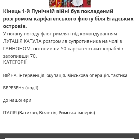
Кінець 1-й Пунічній війні був покладений
розгромом карфагенського флоту біля Егадських
островів.
У погану погоду флот римлян під командуванням
ЛУТАЦІЯ КАТУЛА розгромив супротивника на чолі з
ГАННОНОМ, потопивши 50 карфагенських кораблів і
захопивши 70.
КАТЕГОРІЇ:
ВІЙНА, інтервенція, окупація, військова операція, тактика
БЕРЕЗЕНЬ (події)
до нашої ери
ІТАЛІЯ (Ватикан, Візантія, Римська імперія)