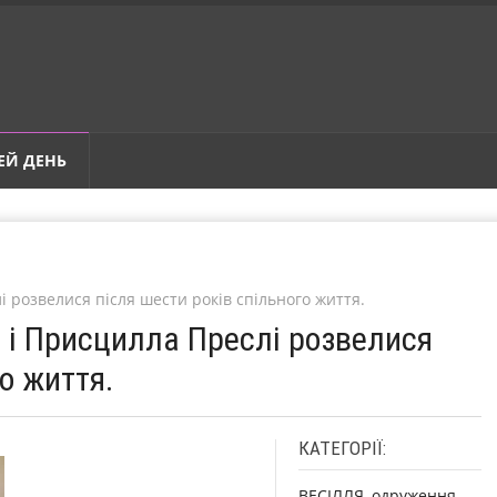
ЕЙ ДЕНЬ
і розвелися після шести років спільного життя.
с і Присцилла Преслі розвелися
о життя.
КАТЕГОРІЇ:
ВЕСІЛЛЯ, одруження