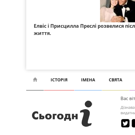
Елвіс і Присцилла Преслі розвелися піс
життя.
ІСТОРІЯ
ІМЕНА
СВЯТА
Вас віт
Дізнава
видатни