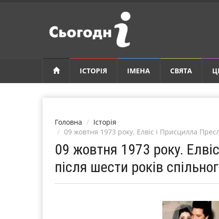
ІСТОРІЯ
ІМЕНА
СВЯТА
Ц
Головна
Історія
09 жовтня 1973 року. Елвіс і Присцилла Пресл
09 жовтня 1973 року. Елві
після шести років спільног