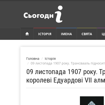
ІСТОРІЯ
ІМЕНА
СВЯТА
Ц
Головна
Історія
09 листопада 1907 року. Трансвааль підносит
09 листопада 1907 року. 
королеві Едуардові VІІ ал