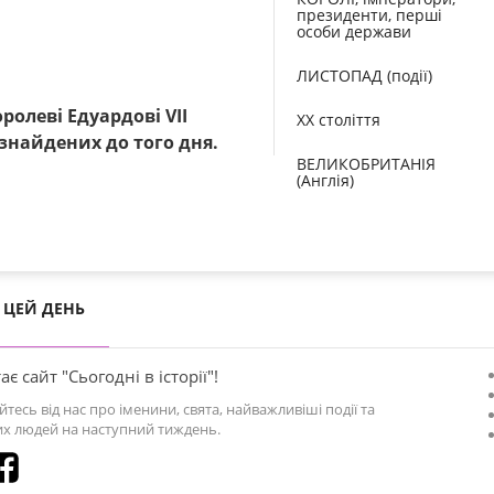
президенти, перші
особи держави
ЛИСТОПАД (події)
олеві Едуардові VІІ
XX століття
 знайдених до того дня.
ВЕЛИКОБРИТАНІЯ
(Англія)
ЦЕЙ ДЕНЬ
ає сайт "Сьогодні в історії"!
йтесь від нас про іменини, свята, найважливіші події та
х людей на наступний тиждень.