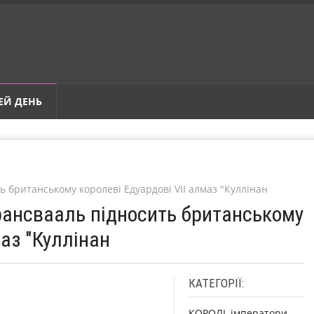
ЕЙ ДЕНЬ
ь британському королеві Едуардові VІІ алмаз "Куллінан
Трансвааль підносить британському
маз "Куллінан
КАТЕГОРІЇ:
КОРОЛІ, імператори,