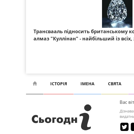
Трансвааль підносить британському кор
алмаз "Куллінан" - найбільший із всіх,
ІСТОРІЯ
ІМЕНА
СВЯТА
Вас віт
Дізнава
видатни