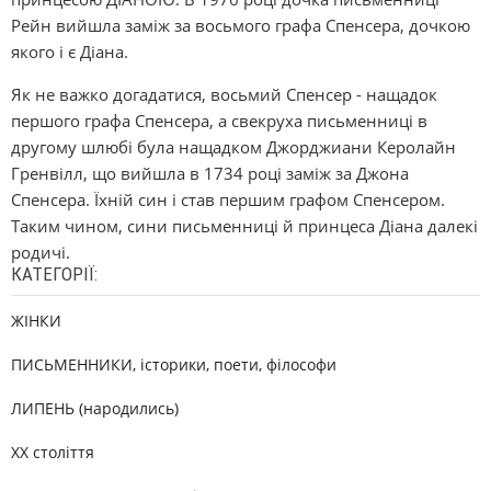
Рейн вийшла заміж за восьмого графа Спенсера, дочкою
якого і є Діана.
Як не важко догадатися, восьмий Спенсер - нащадок
першого графа Спенсера, а свекруха письменниці в
другому шлюбі була нащадком Джорджиани Керолайн
Гренвілл, що вийшла в 1734 році заміж за Джона
Спенсера. Їхній син і став першим графом Спенсером.
Таким чином, сини письменниці й принцеса Діана далекі
родичі.
КАТЕГОРІЇ:
ЖІНКИ
ПИСЬМЕННИКИ, історики, поети, філософи
ЛИПЕНЬ (народились)
XX століття