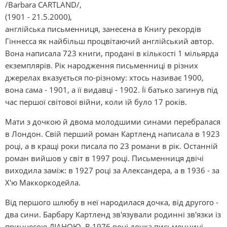
/Barbara CARTLAND/,
(1901 - 21.5.2000),
англійська письменниця, занесена в Книгу рекордів
Гіннесса як найбільш процвітаючий англійський автор.
Вона написала 723 книги, продані в кількості 1 мільярда
екземплярів. Рік народження письменниці в різних
джерелах вказується по-різному: хтось називає 1900,
вона сама - 1901, а її видавці - 1902. Її батько загинув під
час першої світової війни, коли їй було 17 років.
Мати з дочкою й двома молодшими синами перебралася
в Лондон. Свій перший роман Картленд написала в 1923
році, а в кращі роки писала по 23 романи в рік. Останній
роман вийшов у світ в 1997 році. Письменниця двічі
виходила заміж: в 1927 році за Александера, а в 1936 - за
Х'ю Маккоркодейла.
Від першого шлюбу в неї народилася дочка, від другого -
два сини. Барбару Картленд зв'язували родинні зв'язки із
принцесою ДІАНОЮ. В 1976 році дочка письменниці