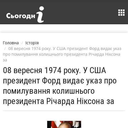
Головна
Історія
08 вересня 1974 року. У США президент Форд видає указ
про помилування колишнього президента Річарда Ніксона
за
08 вересня 1974 року. У США
президент Форд видає указ про
помилування колишнього
президента Річарда Ніксона за