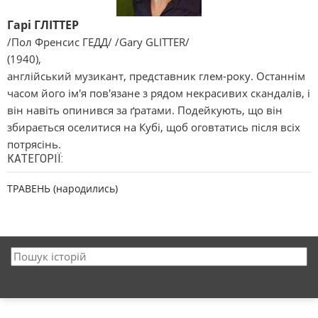
Гарі ГЛІТТЕР
/Пол Френсис ГЕДД/ /Gary GLITTER/
(1940),
англійський музикант, представник глем-року. Останнім
часом його ім'я пов'язане з рядом некрасивих скандалів, і
він навіть опинився за ґратами. Подейкують, що він
збирається оселитися на Кубі, щоб оговтатись після всіх
потрясінь.
КАТЕГОРІЇ:
ТРАВЕНЬ (народились)