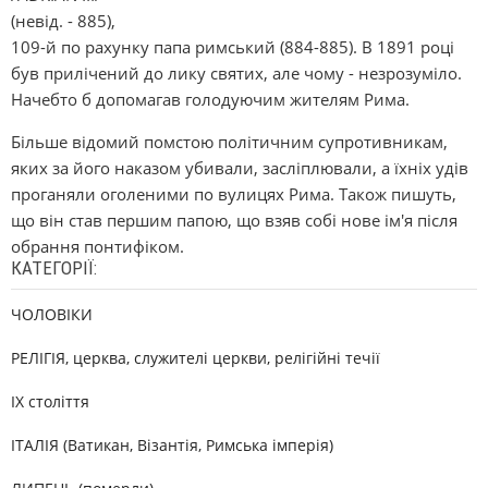
(невід. - 885),
109-й по рахунку папа римський (884-885). В 1891 році
був прилічений до лику святих, але чому - незрозуміло.
Начебто б допомагав голодуючим жителям Рима.
Більше відомий помстою політичним супротивникам,
яких за його наказом убивали, засліплювали, а їхніх удів
проганяли оголеними по вулицях Рима. Також пишуть,
що він став першим папою, що взяв собі нове ім'я після
обрання понтифіком.
КАТЕГОРІЇ:
ЧОЛОВІКИ
РЕЛІГІЯ, церква, служителі церкви, релігійні течії
IX століття
ІТАЛІЯ (Ватикан, Візантія, Римська імперія)