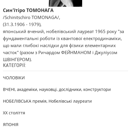
Син'їтіро ТОМОНАГА
/Schіnіtschіro TOMONAGA/,
(31.3.1906 - 1979),
японський вчений, нобелівський лауреат 1965 року "за
фундаментальні роботи із квантової електродинаміки,
що мали глибокі наслідки для фізики елементарних
часток" (разом з Ричардом ФЕЙНМАНОМ і Джуліусом
ШВІНГЕРОМ).
КАТЕГОРІЇ:
ЧОЛОВІКИ
ВЧЕНІ, академіки, науковці, дослідники, конструктори
НОБЕЛІВСЬКА премія, Нобелівські лауреати
XX століття
ЯПОНІЯ