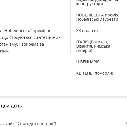
конструктори
НОБЕЛІВСЬКА премія,
Нобелівські лауреати
т Нобелівської премії по
XX століття
тя, що стосуються синтетичних
ІТАЛІЯ (Ватикан,
ганізму, і зокрема за
Візантія, Римська
імперія)
язи».
ШВЕЙЦАРІЯ
КВІТЕНЬ (померли)
ЦЕЙ ДЕНЬ
ає сайт "Сьогодні в історії"!