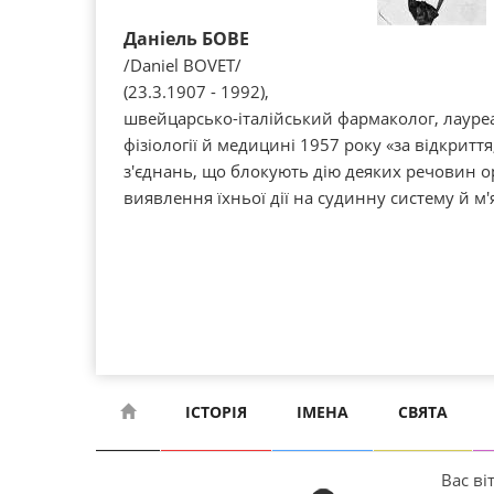
Даніель БОВЕ
/Daniel BOVET/
(23.3.1907 - 1992),
швейцарсько-італійський фармаколог, лауреа
фізіології й медицині 1957 року «за відкрит
з'єднань, що блокують дію деяких речовин ор
виявлення їхньої дії на судинну систему й м'
ІСТОРІЯ
ІМЕНА
СВЯТА
Вас віт