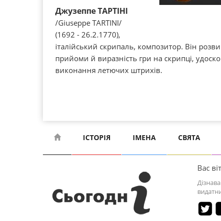
Джузеппе ТАРТІНІ
/Giuseppe TARTINI/
(1692 - 26.2.1770),
італійський скрипаль, композитор. Він розвив
прийоми й виразність гри на скрипці, удоско
виконання летючих штрихів.
ІСТОРІЯ
ІМЕНА
СВЯТА
Вас віт
Дізнава
видатни