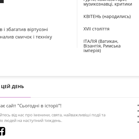
музикознавці, критики
КВІТЕНЬ (народились)
XVII століття
 і збагатив віртуозні
налив смичок і техніку
ІТАЛІЯ (Ватикан,
Візантія, Римська
імперія)
ЦЕЙ ДЕНЬ
ає сайт "Сьогодні в історії"!
йтесь від нас про іменини, свята, найважливіші події та
х людей на наступний тиждень.