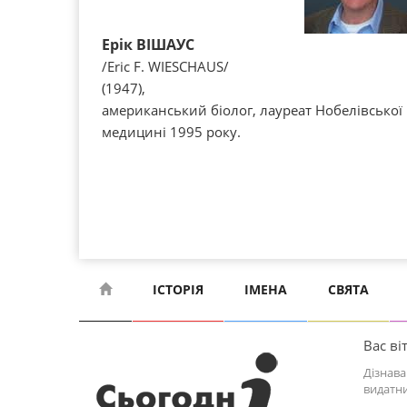
Ерік ВІШАУС
/Erіc F. WІESCHAUS/
(1947),
американський біолог, лауреат Нобелівської п
медицині 1995 року.
ІСТОРІЯ
ІМЕНА
СВЯТА
Вас віт
Дізнава
видатни