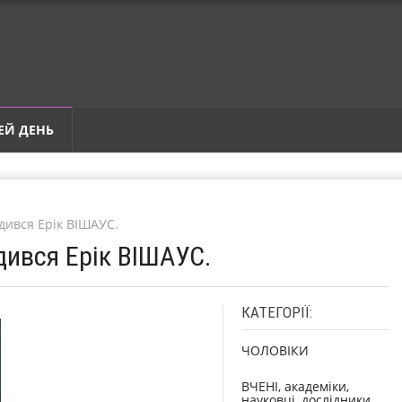
ЕЙ ДЕНЬ
дився Ерік ВІШАУС.
дився Ерік ВІШАУС.
КАТЕГОРІЇ:
ЧОЛОВІКИ
ВЧЕНІ, академіки,
науковці, дослідники,