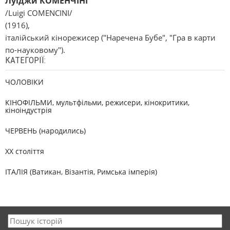
Луїджи КОМЕНЧІНІ
/Luіgі COMENCІNІ/
(1916),
італійський кінорежисер ("Наречена Бубе", "Гра в карти
по-науковому").
КАТЕГОРІЇ:
ЧОЛОВІКИ
КІНОФІЛЬМИ, мультфільми, режисери, кінокритики,
кіноіндустрія
ЧЕРВЕНЬ (народились)
XX століття
ІТАЛІЯ (Ватикан, Візантія, Римська імперія)