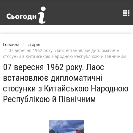
Головна
Історія
07 вересня 1962 року. Лаос встановлює дипломатичні
стосунки з Китайською Народною Республікою й Північним
07 вересня 1962 року. Лаос
встановлює дипломатичні
стосунки з Китайською Народною
Республікою й Північним