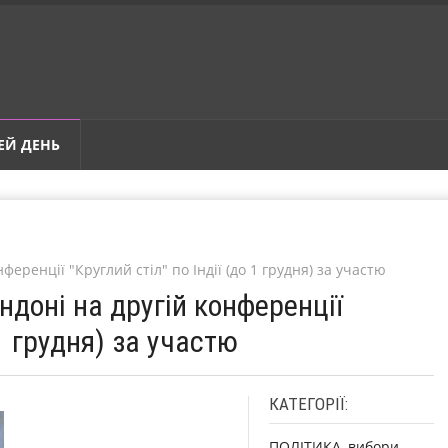
ЕЙ ДЕНЬ
ференції "Круглий стіл" по Індії (до 1 грудня) за участю
ндоні на другій конференції
 1 грудня) за участю
КАТЕГОРІЇ:
ПОЛІТИКА, вибори,