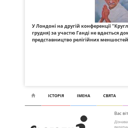
У Лондоні на другій конференції "Круглий
грудня) за участю Ганді не вдається д
представництво релігійних меншостей
ІСТОРІЯ
ІМЕНА
СВЯТА
Вас віт
Дізнава
видатни