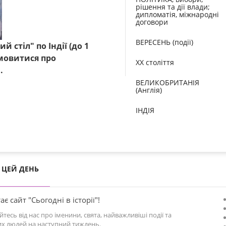
рішення та дії влади;
дипломатія, міжнародні
договори
ВЕРЕСЕНЬ (події)
 стіл" по Індії (до 1
омовитися про
XX століття
.
ВЕЛИКОБРИТАНІЯ
(Англія)
ІНДІЯ
ЦЕЙ ДЕНЬ
ає сайт "Сьогодні в історії"!
йтесь від нас про іменини, свята, найважливіші події та
х людей на наступний тиждень.