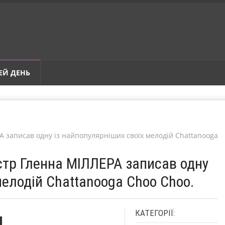
ЕЙ ДЕНЬ
А записав одну із найпопулярніших своїх мелодій Chattanooga
стр Гленна МІЛЛЕРА записав одну
мелодій Chattanooga Choo Choo.
КАТЕГОРІЇ: