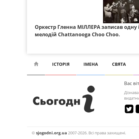
Оркестр Гленна МІЛЛЕРА записав одну 
мелодій Chattanooga Choo Choo.
ІСТОРІЯ
ІМЕНА
СВЯТА
Вас віт
Дізнава
видатни
©
sjogodni.org.ua
2007-2026. Всі права захищені.