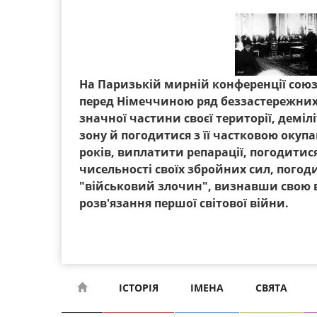
На Паризькій мирній конференції союз
перед Німеччиною ряд беззастережних
значної частини своєї території, демі
зону й погодитися з її частковою окупац
років, виплатити репарації, погодити
чисельності своїх збройних сил, погоди
"військовий злочин", визнавши свою в
розв'язання першої світової війни.
ІСТОРІЯ
ІМЕНА
СВЯТА