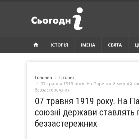
ІСТОРІЯ
ІМЕНА
СВЯТА
Ц
Головна
Історія
07 травня 1919 року. На Паризькій мирній к
беззастережних
07 травня 1919 року. На П
союзні держави ставлять 
беззастережних