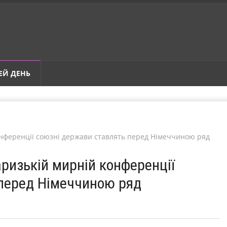
ЕЙ ДЕНЬ
онференції союзні держави ставлять перед Німеччиною ряд
аризькій мирній конференції
перед Німеччиною ряд