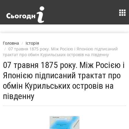
Головна
Історія
07 травня 1875 року. Між Росією і Японією підписаний
трактат про обмін Курильських островів на південну
07 травня 1875 року. Між Росією і
Японією підписаний трактат про
обмін Курильських островів на
південну