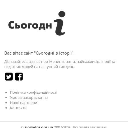
Вас вітає сайт "Сьогодні в історії"!
Дізнавайтесь від нас про іменини, свята, найважливіші події та
видатних людей на наступний тиждень.
Політика конфіденційності
Умови використання
Наші партнери
Контакти
©
sjogodni.org.ua
2007-2026. Всі права захищені.