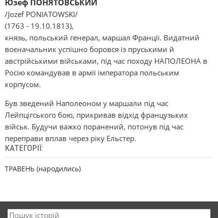
Юзеф ПОНЯТОВСЬКИЙ
/Jozef PONIATOWSKI/
(1763 - 19.10.1813),
князь, польський генерал, маршал Франції. Видатний
воєначальник успішно боровся із пруськими й
австрійськими військами, під час походу НАПОЛЕОНА в
Росію командував в армії імператора польським
корпусом.
Був зведений Наполеоном у маршали під час
Лейпцігського бою, прикривав відхід французьких
військ. Будучи важко поранений, потонув під час
переправи вплав через ріку Ельстер.
КАТЕГОРІЇ:
ТРАВЕНЬ (народились)