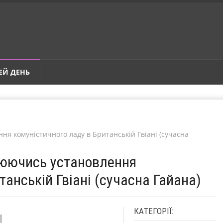
ЕЙ ДЕНЬ
ня комуністичного ладу в Британській Гвіані (сучасна
оюючись установлення
танській Гвіані (сучасна Гайана)
КАТЕГОРІЇ: