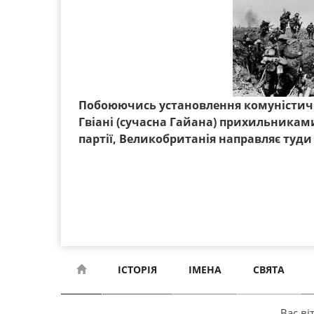
Побоюючись установлення комуністичн
Гвіані (сучасна Гайана) прихильникам
партії, Великобританія направляє туди 
ІСТОРІЯ
ІМЕНА
СВЯТА
Вас віт