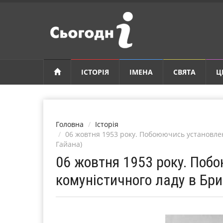
ІСТОРІЯ
ІМЕНА
СВЯТА
Ц
Головна
Історія
06 жовтня 1953 року. Побоюючись установлен
Гайана)
06 жовтня 1953 року. Поб
комуністичного ладу в Бри