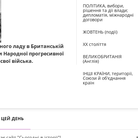
ПОЛІТИКА, вибори,
рішення та дії влади;
дипломатія, міжнародні
договори
ЖОВТЕНЬ (події)
XX століття
ого ладу в Британській
и Народної прогресивної
ВЕЛИКОБРИТАНІЯ
свої війська.
(Англія)
ІНШІ КРАЇНИ, території,
Союзи й об'єднання
країн
ЦЕЙ ДЕНЬ
ає сайт "Сьогодні в історії"!