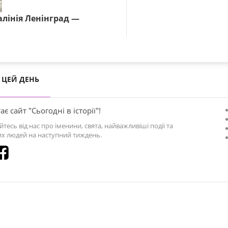
алінія Ленінград —
ЦЕЙ ДЕНЬ
ає сайт "Сьогодні в історії"!
йтесь від нас про іменини, свята, найважливіші події та
х людей на наступний тиждень.