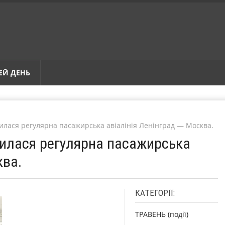
ЕЙ ДЕНЬ
рилася регулярна пасажирська авіалінія Ленінград — Москва.
крилася регулярна пасажирська
ква.
КАТЕГОРІЇ:
ТРАВЕНЬ (події)