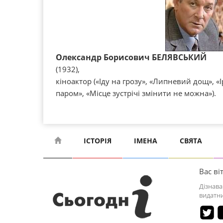
Олександр Борисович БЕЛЯВСЬКИЙ
(1932),
кіноактор («Іду на грозу», «Липневий дощ», «І
паром», «Місце зустрічі змінити не можна»).
ІСТОРІЯ
ІМЕНА
СВЯТА
Вас віт
Дізнава
видатни