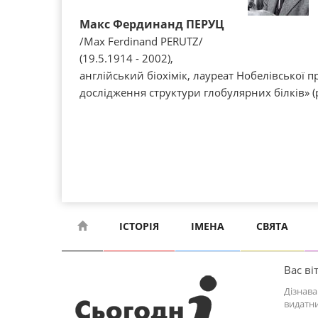
Макс Фердинанд ПЕРУЦ
/Max Ferdinand PERUTZ/
(19.5.1914 - 2002),
англійський біохімік, лауреат Нобелівської пр
дослідження структури глобулярних білків» 
ІСТОРІЯ
ІМЕНА
СВЯТА
Вас віт
Дізнава
видатни