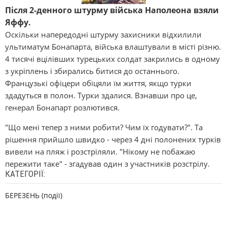
Після 2-денного штурму війська Наполеона взяли
Яффу.
Оскільки напередодні штурму захисники відхилили
ультиматум Бонапарта, війська влаштували в місті різню.
4 тисячі вцілівших турецьких солдат закрились в одному
з укріплень і збирались битися до останнього.
Французькі офіцери обіцяли їм життя, якщо турки
здадуться в полон. Турки здалися. Взнавши про це,
генерал Бонапарт розлютився.
"Що мені тепер з ними робити? Чим їх годувати?". Та
рішення прийшло швидко - через 4 дні полонених турків
вивели на пляж і розстріляли. "Нікому не побажаю
пережити таке" - згадував один з участників розстрілу.
КАТЕГОРІЇ:
БЕРЕЗЕНЬ (події)