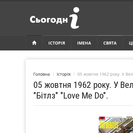
ІСТОРІЯ
ІМЕНА
СВЯТА
Ц
Головна
Історія
05 жовтня 1962 року. У Ве
05 жовтня 1962 року. У Ве
"Бітлз" "Love Me Do".