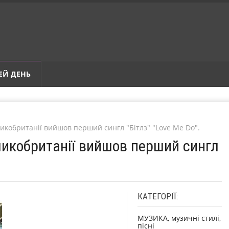
ЕЙ ДЕНЬ
ликобританії вийшов перший сингл "Бітлз" "Love Me Do".
ликобританії вийшов перший сингл
КАТЕГОРІЇ:
МУЗИКА, музичні стилі,
пісні