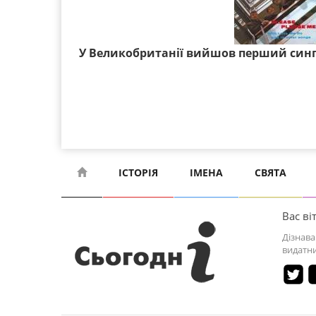
У Великобританії вийшов перший сингл
ІСТОРІЯ
ІМЕНА
СВЯТА
Вас віт
Дізнава
видатни