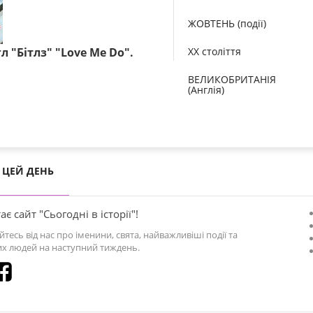
ЖОВТЕНЬ (події)
 "Бітлз" "Love Me Do".
XX століття
ВЕЛИКОБРИТАНІЯ
(Англія)
ЦЕЙ ДЕНЬ
ає сайт "Сьогодні в історії"!
йтесь від нас про іменини, свята, найважливіші події та
х людей на наступний тиждень.