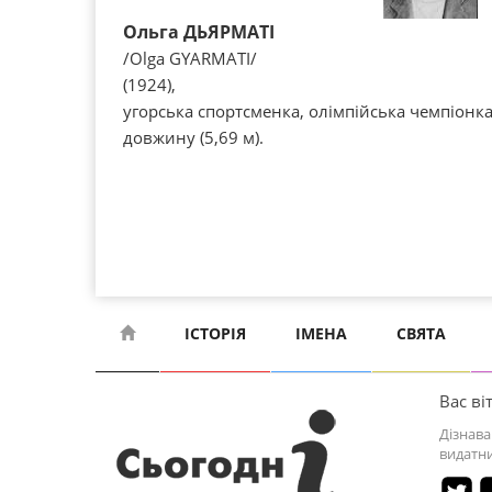
Ольга ДЬЯРМАТІ
/Olga GYARMATI/
(1924),
угорська спортсменка, олімпійська чемпіонка
довжину (5,69 м).
ІСТОРІЯ
ІМЕНА
СВЯТА
Вас віт
Дізнава
видатни