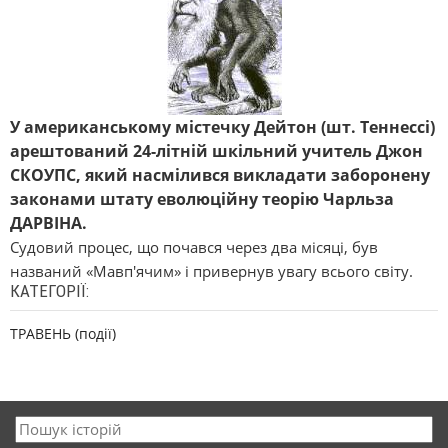
У американському містечку Дейтон (шт. Теннессі)
арештований 24-літній шкільний учитель Джон
СКОУПС, який насмілився викладати заборонену
законами штату еволюційну теорію Чарльза
ДАРВІНА.
Судовий процес, що почався через два місяці, був
названий «Мавп'ячим» і привернув увагу всього світу.
КАТЕГОРІЇ:
ТРАВЕНЬ (події)