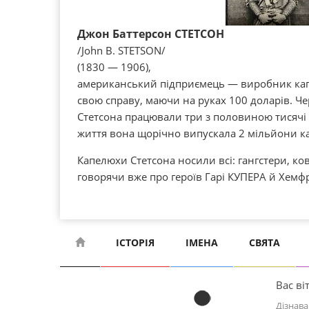
Джон Баттерсон СТЕТСОН
/John B. STETSON/
(1830 — 1906),
американський підприємець — виробник капе
свою справу, маючи на руках 100 доларів. Че
Стетсона працювали три з половиною тисячі р
життя вона щорічно випускала 2 мільйони к
Капелюхи Стетсона носили всі: гангстери, ко
говорячи вже про героїв Гарі КУПЕРА й Хемф
ІСТОРІЯ
ІМЕНА
СВЯТА
Вас віт
Дізнава