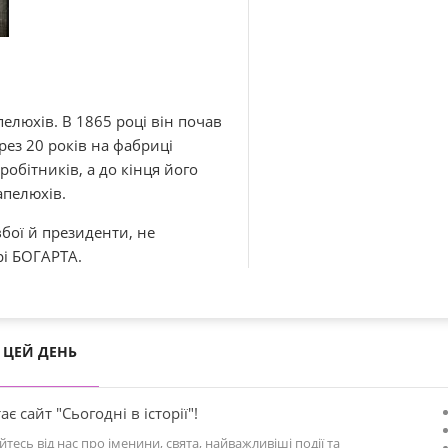
люхів. В 1865 році він почав
рез 20 років на фабриці
обітників, а до кінця його
апелюхів.
вбої й президенти, не
рі БОГАРТА.
ЦЕЙ ДЕНЬ
ає сайт "Сьогодні в історії"!
йтесь від нас про іменини, свята, найважливіші події та