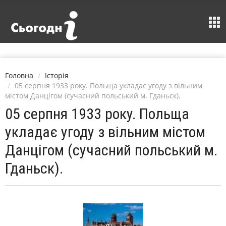
Головна
Історія
05 серпня 1933 року. Польща укладає угоду з вільним
містом Данцігом (сучасний польський м. Гданьск).
05 серпня 1933 року. Польща
укладає угоду з вільним містом
Данцігом (сучасний польський м.
Гданьск).