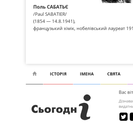
Поль САБАТЬЄ
/Paul SABATIER/
(1854 — 14.8.1941),
французький хімік, нобелівський лауреат 19
ІСТОРІЯ
ІМЕНА
СВЯТА
Вас віт
Дізнава
видатни