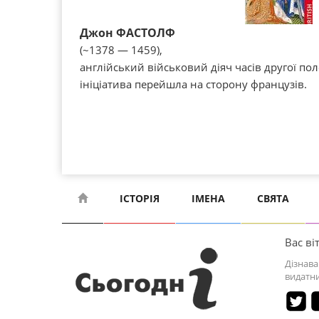
Джон ФАСТОЛФ
(~1378 — 1459),
англійський військовий діяч часів другої по
ініціатива перейшла на сторону французів.
ІСТОРІЯ
ІМЕНА
СВЯТА
Вас віт
Дізнава
видатни