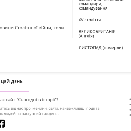
командири,
командування
XV століття
ловини Столітньої війни, коли
ВЕЛИКОБРИТАНІЯ
(Англія)
ЛИСТОПАД (померли)
ЦЕЙ ДЕНЬ
ає сайт "Сьогодні в історії"!
йтесь від нас про іменини, свята, найважливіші події та
х людей на наступний тиждень.