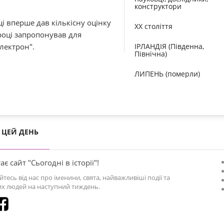
конструктори
ці вперше дав кількісну оцінку
XX століття
році запропонував для
лектрон".
ІРЛАНДІЯ (Південна,
Північна)
ЛИПЕНЬ (померли)
ЦЕЙ ДЕНЬ
ає сайт "Сьогодні в історії"!
йтесь від нас про іменини, свята, найважливіші події та
х людей на наступний тиждень.