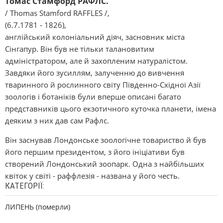
Томас Стамфорд РАФЛС.
/ Thomas Stamford RAFFLES /,
(6.7.1781 - 1826),
англійський колоніальний діяч, засновник міста
Сінгапур. Він був не тільки талановитим
адміністратором, але й захопленим натуралістом.
Завдяки його зусиллям, залученню до вивчення
тваринного й рослинного світу Південно-Східної Азії
зоологів і ботаніків були вперше описані багато
представників цього екзотичного куточка планети, імена
деяким з них дав сам Рафлс.
Він заснував Лондонське зоологічне товариство й був
його першим президентом, з його ініціативи був
створений Лондонський зоопарк. Одна з найбільших
квіток у світі - раффлезія - названа у його честь.
КАТЕГОРІЇ:
ЛИПЕНЬ (померли)