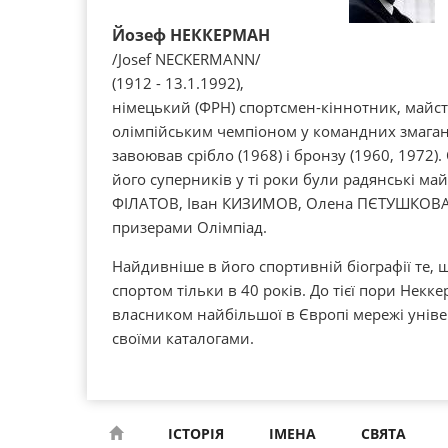
Йозеф НЕККЕРМАН
/Josef NECKERMANN/
(1912 - 13.1.1992),
німецький (ФРН) спортсмен-кіннотник, майст
олімпійським чемпіоном у командних змаганн
завоював срібло (1968) і бронзу (1960, 1972)
його суперників у ті роки були радянські ма
ФІЛАТОВ, Іван КИЗИМОВ, Олена ПЄТУШКОВА,
призерами Олімпіад.
Найдивніше в його спортивній біографії те, 
спортом тільки в 40 років. До тієї пори Нек
власником найбільшої в Європі мережі уніве
своїми каталогами.
ІСТОРІЯ
ІМЕНА
СВЯТА