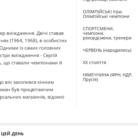
ОЛІМПІЙСЬКІ Ігри,
Олімпійські чемпіони
СПОРТСМЕНИ,
ер виїждження. Двічі ставав
чемпіони,
рекордсмени, тренери
ях (1964, 1968), в особистих
. Одними із самих головних
ЧЕРВЕНЬ (народились)
йстри виїждження - Сергій
 що ставали чемпіонами й
XX століття
НІМЕЧЧИНА (ФРН, НДР,
Прусія)
що він захопився кінним
керман був процвітаючим
рсальних магазинів, відомої
ЦЕЙ ДЕНЬ