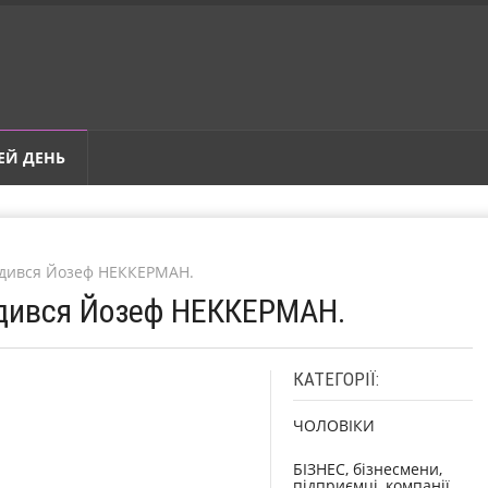
ЕЙ ДЕНЬ
одився Йозеф НЕККЕРМАН.
одився Йозеф НЕККЕРМАН.
КАТЕГОРІЇ:
ЧОЛОВІКИ
БІЗНЕС, бізнесмени,
підприємці, компанії