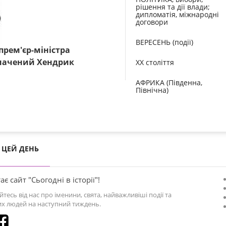
рішення та дії влади;
дипломатія, міжнародні
договори
ВЕРЕСЕНЬ (події)
 прем'єр-міністра
начений Хендрик
XX століття
АФРИКА (Південна,
Північна)
ЦЕЙ ДЕНЬ
ає сайт "Сьогодні в історії"!
йтесь від нас про іменини, свята, найважливіші події та
х людей на наступний тиждень.