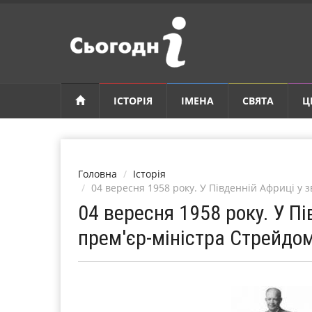
ІСТОРІЯ
ІМЕНА
СВЯТА
Ц
Головна
Історія
04 вересня 1958 року. У Південній Африці у 
04 вересня 1958 року. У Пі
прем'єр-міністра Стрейдо