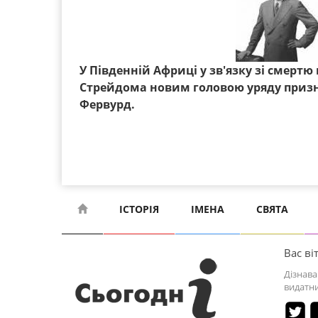
У Південній Африці у зв'язку зі смертю
Стрейдома новим головою уряду приз
Фервурд.
ІСТОРІЯ
ІМЕНА
СВЯТА
Вас віт
Дізнава
видатни