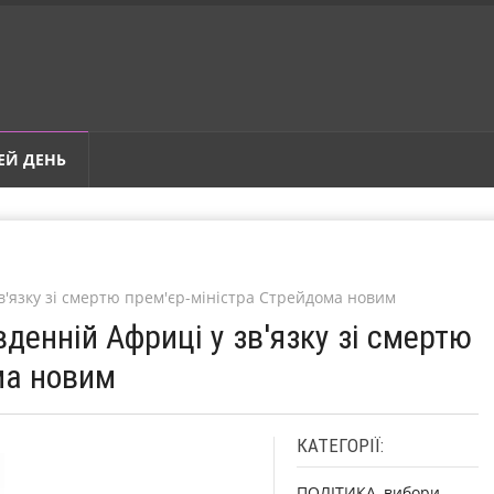
ЕЙ ДЕНЬ
зв'язку зі смертю прем'єр-міністра Стрейдома новим
вденній Африці у зв'язку зі смертю
ма новим
КАТЕГОРІЇ:
ПОЛІТИКА, вибори,