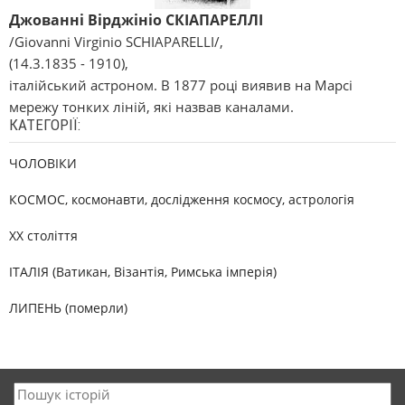
Джованні Вірджініо СКІАПАРЕЛЛІ
/Gіovannі Vіrgіnіo SCHІAPARELLІ/,
(14.3.1835 - 1910),
італійський астроном. В 1877 році виявив на Марсі
мережу тонких ліній, які назвав каналами.
КАТЕГОРІЇ:
ЧОЛОВІКИ
КОСМОС, космонавти, дослідження космосу, астрологія
XX століття
ІТАЛІЯ (Ватикан, Візантія, Римська імперія)
ЛИПЕНЬ (померли)